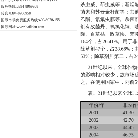
杀虫威、茚虫威等；新烟
服务热线:0394-8969958
菌素和苏云金杆菌等；其
传真:0394-8968958
乙酯、氰氟虫腙等。杀菌
国际市场免费服务热线:400-6978-155
剂有敌菌丹、氧氯化铜、
国际网址:www.hailidan.com
隆、百草枯、敌草快、苯嗪
164个，占26.41%。用
除草剂47个，占28.66
53%；除草剂居第二，占2
21世纪以来，全球作
的影响相对较少，故市场
之。在使用国家中，列前
表1 21世纪以来全球
年份/年
非农作
2001
41.30
2002
42.70
2003
44.45
2004
46.75