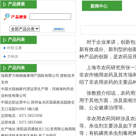
产品搜索
新闻中心
产品列表
对于企业来讲，创新包
叶旺立果
新有效成分、新剂型的创
种产品的创新，是农药应
力补沃
上海市农药研究所张一宾
产品列表
非农作物用农药及其市场
瑞典梦力植物健康增产国际有限公司 授权技术
绍了非农用农药的主要品
支持
中国大陆独家代理运营生产商：河南海利丹农
张教授介绍说，农药用
业科技有限公司
用于其他方面，涉及面相
中国总部运营中心:郑州金水区国基路花园路交
除、公众健康治理等。
叉口花园SOHO 3栋A座
总部电话：0371-58521958
非农用农药同样涉及农
总部传真：0371-58535686
等。杀虫剂主要涉及如下
生产地址:淮阳县四通镇北1.5公里周商公路西陈
等；有机磷类杀虫剂毒死
桥经济技术开发区海利 丹工业园区