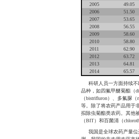
2005
49.05
2006
51.50
2007
53.65
2008
56.55
2009
58.60
2010
58.80
2011
62.90
2012
63.72
2013
64.81
2014
65.57
科研人员一方面持续不
品种，如四氟甲醚菊酯（dimefl
（bistrifluron）、多氟脲（
等。除了将农药产品用于
拟除虫菊酯类农药。其他被
（BIT）和百菌清（chloroth
我国是全球农药产量位