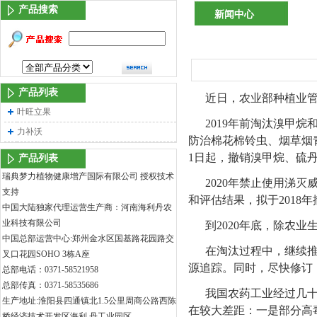
产品搜索
新闻中心
产品列表
近日，农业部种植业
叶旺立果
2019年前淘汰溴甲烷
力补沃
防治棉花棉铃虫、烟草烟青虫
1日起，撤销溴甲烷、硫丹
产品列表
瑞典梦力植物健康增产国际有限公司 授权技术
2020年禁止使用涕
支持
和评估结果，拟于2018年
中国大陆独家代理运营生产商：河南海利丹农
业科技有限公司
到2020年底，除农
中国总部运营中心:郑州金水区国基路花园路交
在淘汰过程中，继续
叉口花园SOHO 3栋A座
源追踪。同时，尽快修订
总部电话：0371-58521958
总部传真：0371-58535686
我国农药工业经过几
生产地址:淮阳县四通镇北1.5公里周商公路西陈
在较大差距：一是部分高
桥经济技术开发区海利 丹工业园区